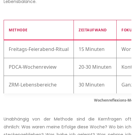
Lebensbalance.
METHODE
ZEITAUFWAND
FOKUS
Freitags-Feierabend-Ritual
15 Minuten
Work-
PDCA-Wochenreview
20-30 Minuten
Konti
ZRM-Lebensbereiche
30 Minuten
Ganzh
Wochenreflexions-Met
Unabhängig von der Methode sind die Kernfragen oft
ähnlich: Was waren meine Erfolge diese Woche? Wo bin ich
steckengeblieben? Was habe ich gelernt? Was nehme ich