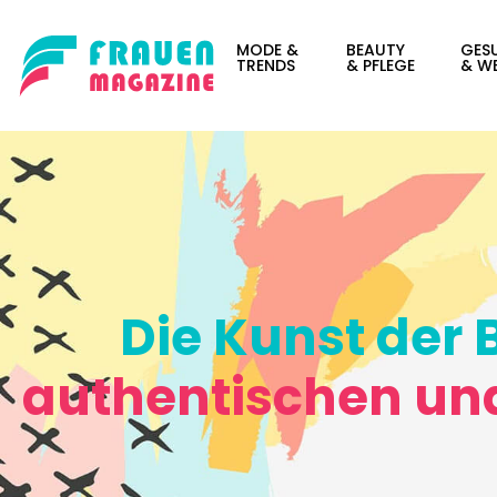
MODE &
BEAUTY
GES
TRENDS
& PFLEGE
& WE
Die Kunst der 
authentischen und