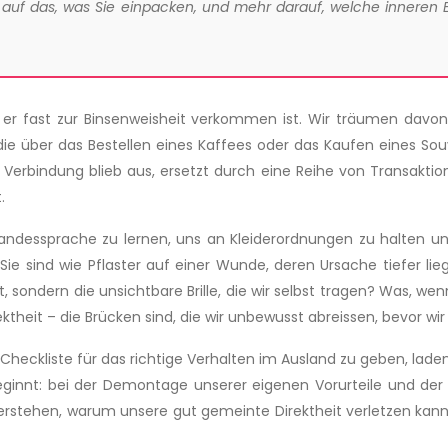
er auf das, was Sie einpacken, und mehr darauf, welche inneren
s er fast zur Binsenweisheit verkommen ist. Wir träumen davon
 über das Bestellen eines Kaffees oder das Kaufen eines Souve
 Verbindung blieb aus, ersetzt durch eine Reihe von Transaktion
.
ndessprache zu lernen, uns an Kleiderordnungen zu halten und 
Sie sind wie Pflaster auf einer Wunde, deren Ursache tiefer li
t, sondern die unsichtbare Brille, die wir selbst tragen? Was, w
ektheit – die Brücken sind, die wir unbewusst abreissen, bevor wi
Checkliste für das richtige Verhalten im Ausland zu geben, laden
 beginnt: bei der Demontage unserer eigenen Vorurteile und de
tehen, warum unsere gut gemeinte Direktheit verletzen kann, w