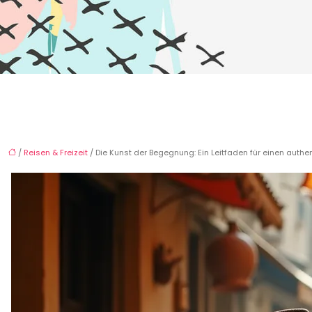
/
Reisen & Freizeit
/ Die Kunst der Begegnung: Ein Leitfaden für einen authe