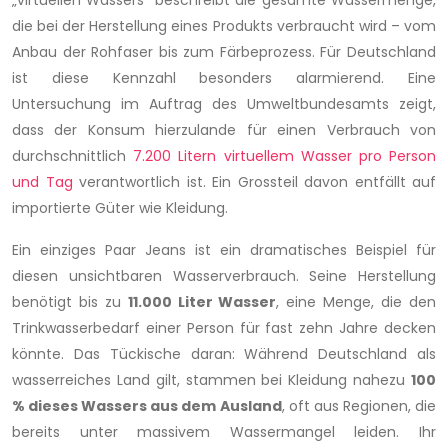
„virtuellen Wassers“ beschreibt die gesamte Wassermenge,
die bei der Herstellung eines Produkts verbraucht wird – vom
Anbau der Rohfaser bis zum Färbeprozess. Für Deutschland
ist diese Kennzahl besonders alarmierend. Eine
Untersuchung im Auftrag des Umweltbundesamts zeigt,
dass der Konsum hierzulande für einen Verbrauch von
durchschnittlich
7.200 Litern virtuellem Wasser pro Person
und Tag
verantwortlich ist. Ein Grossteil davon entfällt auf
importierte Güter wie Kleidung.
Ein einziges Paar Jeans ist ein dramatisches Beispiel für
diesen unsichtbaren Wasserverbrauch. Seine Herstellung
benötigt bis zu
11.000 Liter Wasser
, eine Menge, die den
Trinkwasserbedarf einer Person für fast zehn Jahre decken
könnte. Das Tückische daran: Während Deutschland als
wasserreiches Land gilt, stammen bei Kleidung nahezu
100
% dieses Wassers aus dem Ausland
, oft aus Regionen, die
bereits unter massivem Wassermangel leiden. Ihr